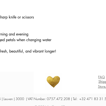
harp knife or scissors
orning and evening
ged petals when changing water
resh, beautiful, and vibrant longer!
FAQ
Shipp
Store
 54 | Leuven | 3000 | VAT Number: 0757.472.208 | Tel: +32 471 83 31