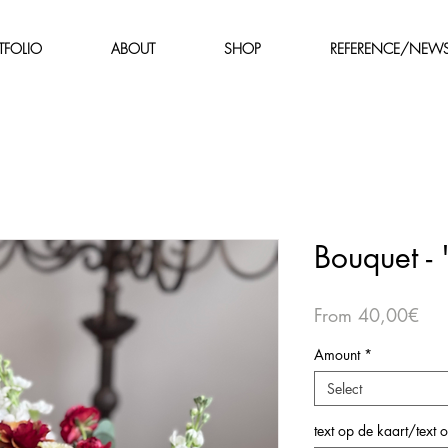
TFOLIO
ABOUT
SHOP
REFERENCE/NEW
Bouquet - 
Sal
From
40,00€
Pri
Amount
*
Select
text op de kaart/text 