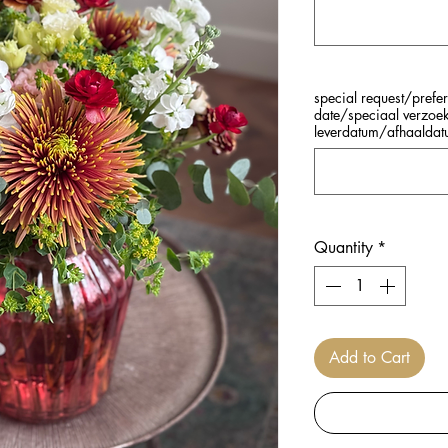
special request/prefe
date/speciaal verzoe
leverdatum/afhaalda
Quantity
*
Add to Cart