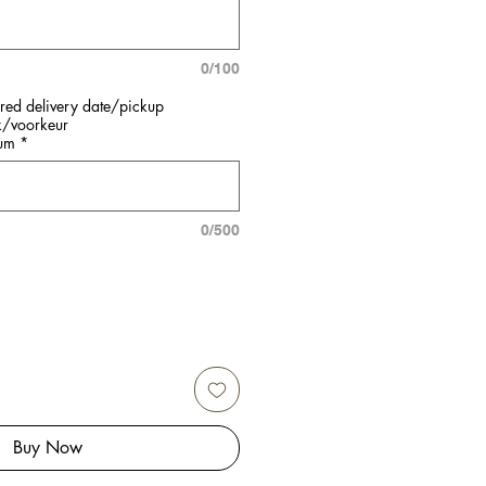
0/100
rred delivery date/pickup
k/voorkeur
tum
*
0/500
Buy Now