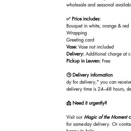
wholesale and seasonal availabil
✅ Price includes:
Bouquet in white, orange & red
Wrapping
Greeting card
Vase:
Vase not included
Delivery:
Additional charge at 
Pickup in Leuven:
Free
🕒 Delivery information
dy for delivery," you can receiv
delivery time is 24–48 hours, de
📩 Need it urgently?
Visit our
Magic of the Moment
c
for same-day delivery. Or conta