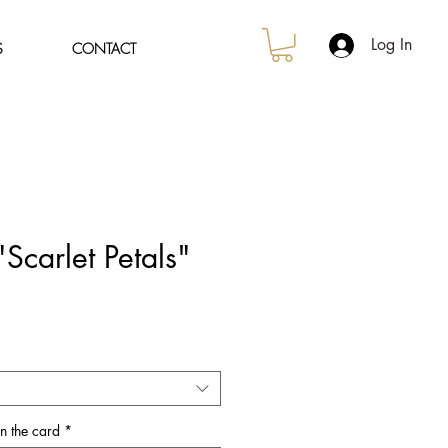
Log In
S
CONTACT
"Scarlet Petals"
e
ce
on the card
*