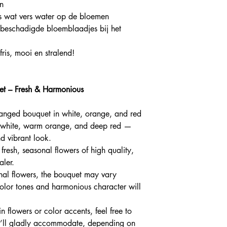
n
ds wat vers water op de bloemen
 beschadigde bloemblaadjes bij het
ris, mooi en stralend!
t – Fresh & Harmonious
rranged bouquet in white, orange, and red
 of white, warm orange, and deep red —
nd vibrant look.
resh, seasonal flowers of high quality,
aler.
onal flowers, the bouquet may vary
 color tones and harmonious character will
n flowers or color accents, feel free to
 I’ll gladly accommodate, depending on