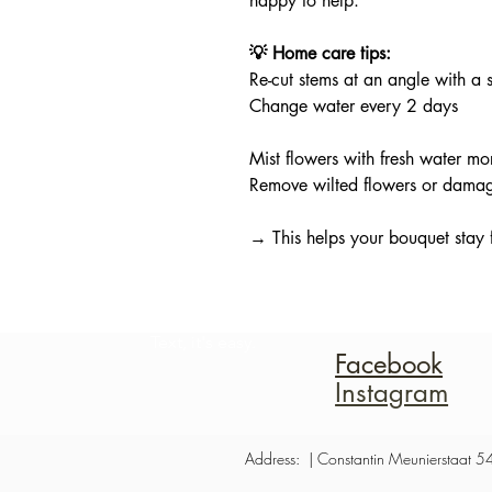
happy to help.
💡 Home care tips:
Re-cut stems at an angle with a s
Change water every 2 days
Mist flowers with fresh water m
Remove wilted flowers or dama
→ This helps your bouquet stay f
I’m a paragraph. Double
click me or click Edit
Text, it's easy.
Facebook
Instagram
Address: | Constantin Meunierstaat