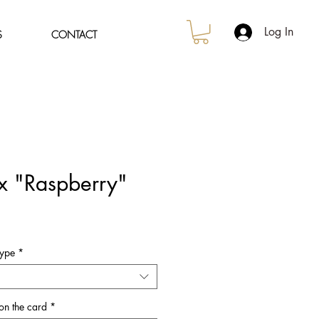
Log In
S
CONTACT
x "Raspberry"
e
ce
Type
*
 on the card
*