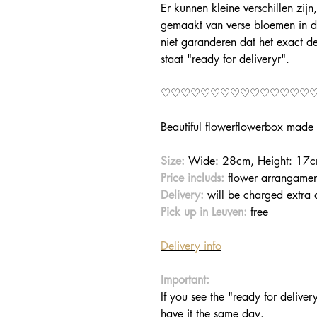
Er kunnen kleine verschillen zij
gemaakt van verse bloemen in di
niet garanderen dat het exact de
staat "ready for deliveryr".
♡♡♡♡♡♡♡♡♡♡♡♡♡♡♡
Beautiful flowerflowerbox made o
Size:
Wide: 28cm, Height: 17
Price includs:
flower arrangamen
Delivery:
will be charged extra 
Pick up in Leuven:
free
Delivery info
Important:
If you see the "ready for delive
have it the same day.