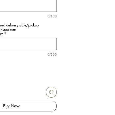
0/100
rred delivery date/pickup
k/voorkeur
tum
*
0/500
Buy Now