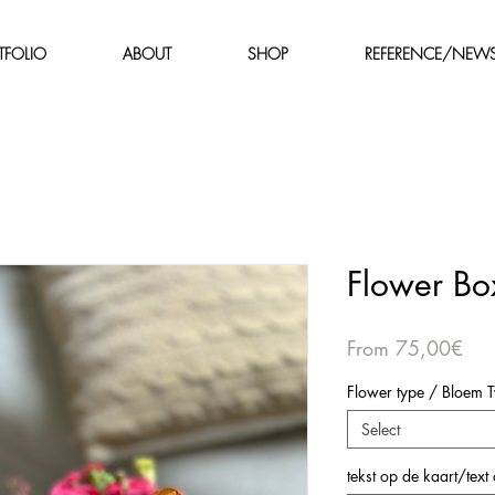
TFOLIO
ABOUT
SHOP
REFERENCE/NEW
Flower Bo
Sal
From
75,00€
Pri
Flower type / Bloem 
Select
tekst op de kaart/text