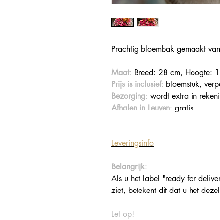
Prachtig bloembak gemaakt van 
Maat
:
Breed: 28 cm, Hoogte: 
Prijs is inclusief
:
bloemstuk, verp
Bezorging
:
wordt extra in reken
Afhalen in Leuven
:
gratis
Leveringsinfo
Belangrijk
:
Als u het label "ready for deliv
ziet, betekent dit dat u het dez
Let op!