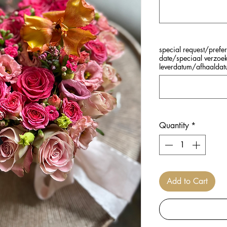
special request/prefe
date/speciaal verzoe
leverdatum/afhaalda
Quantity
*
Add to Cart