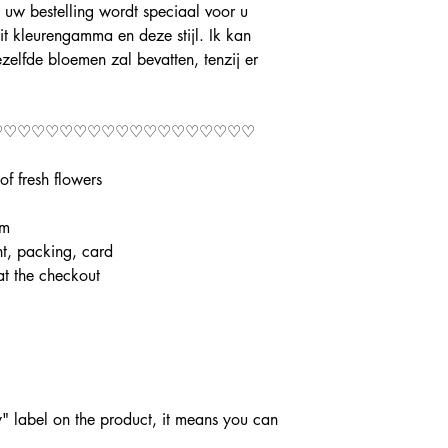
n, uw bestelling wordt speciaal voor u
t kleurengamma en deze stijl. Ik kan
zelfde bloemen zal bevatten, tenzij er
♡♡♡♡♡♡♡♡♡♡♡♡♡♡♡♡♡♡♡
f fresh flowers
cm
t, packing, card
at the checkout
ry" label on the product, it means you can